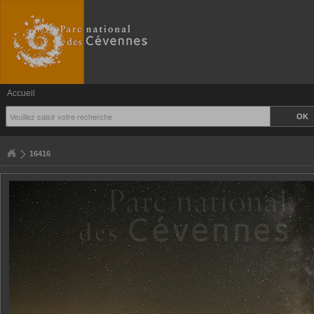
Accueil
16416