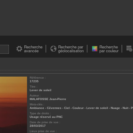
Recherche
Recherche par
Recherche
avancée
géolocalisation
par couleur
Référence :
17235
Titre :
Lever de soleil
Auteur :
MALAFOSSE Jean-Pierre
Mots-clés :
Ambiance
-
Cévennes
-
Ciel
-
Couleur
-
Lever de soleil
-
Nuage
-
Nuit
-
P
Type de droits :
Usage réservé au PNC
Date de prise de vue :
28/03/2017
Lieux prise de vue :