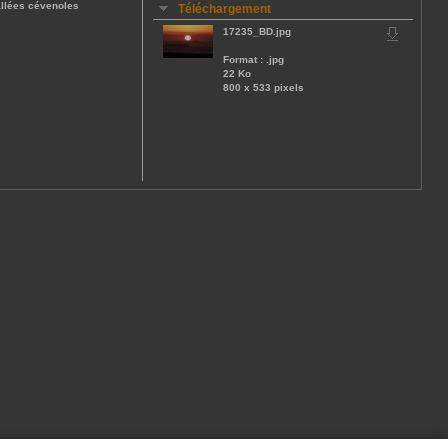
allées cévenoles
Téléchargement
17235_BD.jpg
Format : .jpg
22 Ko
800 x 533 pixels