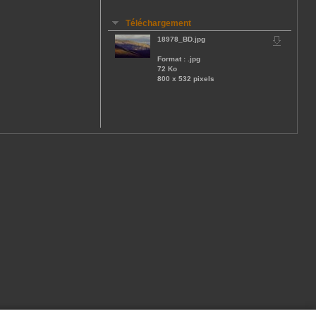
Téléchargement
18978_BD.jpg
Format : .jpg
72 Ko
800 x 532 pixels