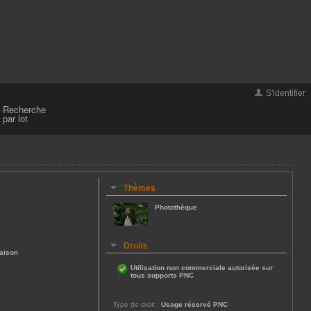
S'identifier
Recherche
par lot
Thèmes
Photothèque
Droits
aison
Utilisation non commerciale autorisée sur
tous supports PNC
Type de droit :
Usage réservé PNC