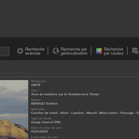
Recherche
Recherche par
Recherche
avancée
géolocalisation
par couleur
Référence :
18978
Titre :
Jeux de lumières sur le Ventalon et le Trenze
Auteur :
HERAULT Emilien
Mots-clés :
Coucher de soleil
-
Hiver
-
Lumière
-
Massif
-
Mont Lozère
-
Paysage
-
S
Type de droits :
Usage réservé PNC
Date de prise de vue :
31/01/2020
Lieux prise de vue :