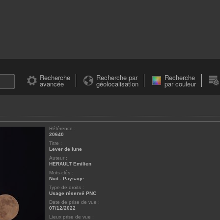
Recherche
Recherche par
Recherche
avancée
géolocalisation
par couleur
Référence :
20640
Titre :
Lever de lune
Auteur :
HERAULT Emilien
Mots-clés :
Nuit
-
Paysage
Type de droits :
Usage réservé PNC
Date de prise de vue :
07/12/2022
Lieux prise de vue :