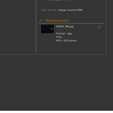
Type de droit :
Usage réservé PNC
Téléchargement
20640_BD.jpg
Format : .jpg
9 Ko
800 x 533 pixels