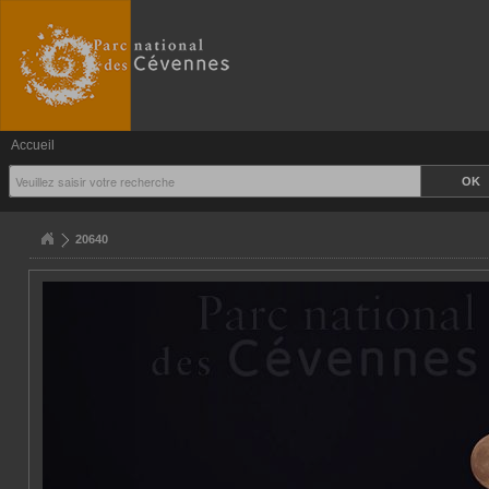
Accueil
20640