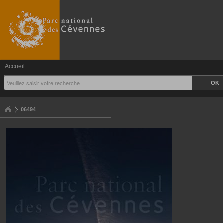
Accueil
06494