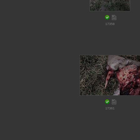
17358
17361