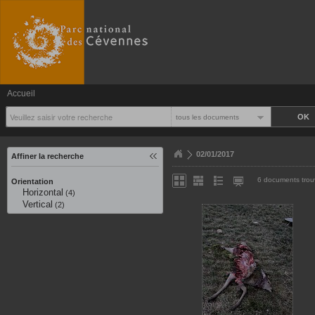
Accueil
tous les documents
02/01/2017
Affiner la recherche
6 documents trou
Orientation
Horizontal
(4)
Vertical
(2)