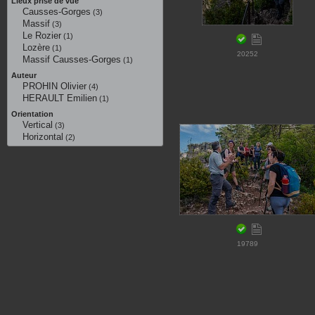
Lieux prise de vue
Causses-Gorges
(3)
Massif
(3)
Le Rozier
(1)
Lozère
(1)
20252
Massif Causses-Gorges
(1)
Auteur
PROHIN Olivier
(4)
HERAULT Emilien
(1)
Orientation
Vertical
(3)
Horizontal
(2)
19789