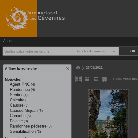
Accueil
tous les documents
28/05/2021
Affiner la recherche
5 documents trou
Mots-clés
Agent PNC
(4)
Randonnée
(4)
Sentier
(4)
Calcaire
(3)
Causse
(3)
Causse Méjean
(3)
Corniche
(3)
Falaise
(3)
Randonnée pédestre
(3)
Sensibilisation
(3)