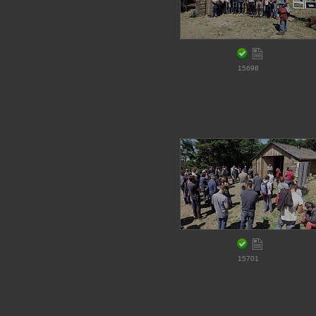
15698
15701