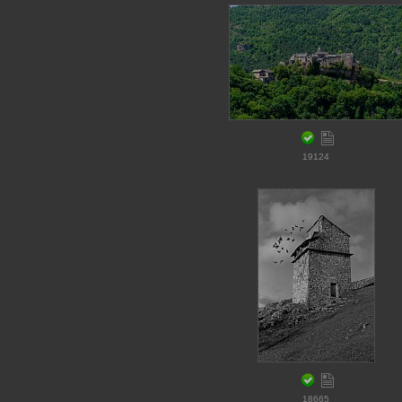
19124
18665