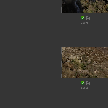
18078
18081