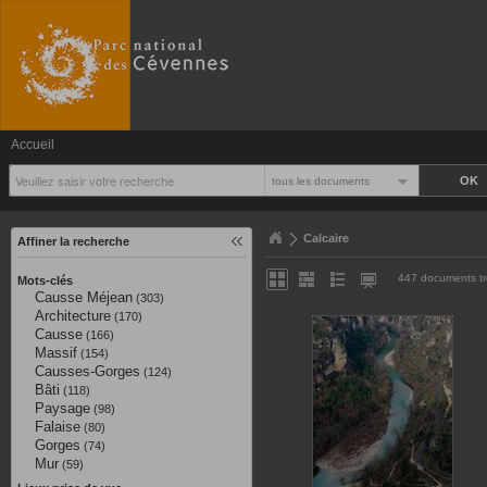
Accueil
tous les documents
Calcaire
Affiner la recherche
447 documents t
Mots-clés
Causse Méjean
(303)
Architecture
(170)
Causse
(166)
Massif
(154)
Causses-Gorges
(124)
Bâti
(118)
Paysage
(98)
Falaise
(80)
Gorges
(74)
Mur
(59)