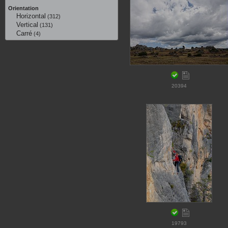
Orientation
Horizontal
(312)
Vertical
(131)
Carré
(4)
20394
19793