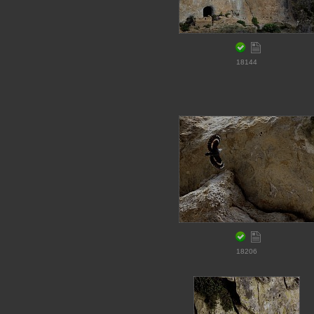
18144
18206