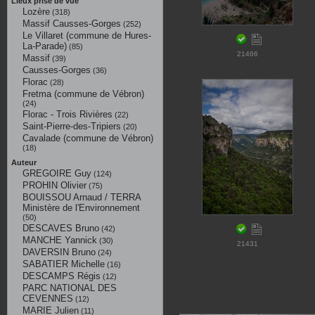
Lieux prise de vue
Lozère
(318)
Massif Causses-Gorges
(252)
Le Villaret (commune de Hures-
La-Parade)
(85)
21466
Massif
(39)
Causses-Gorges
(36)
Florac
(28)
Fretma (commune de Vébron)
(24)
Florac - Trois Rivières
(22)
Saint-Pierre-des-Tripiers
(20)
Cavalade (commune de Vébron)
(18)
Auteur
GREGOIRE Guy
(124)
PROHIN Olivier
(75)
BOUISSOU Arnaud / TERRA
Ministère de l'Environnement
(50)
DESCAVES Bruno
(42)
MANCHE Yannick
(30)
21431
DAVERSIN Bruno
(24)
SABATIER Michelle
(16)
DESCAMPS Régis
(12)
PARC NATIONAL DES
CEVENNES
(12)
MARIE Julien
(11)