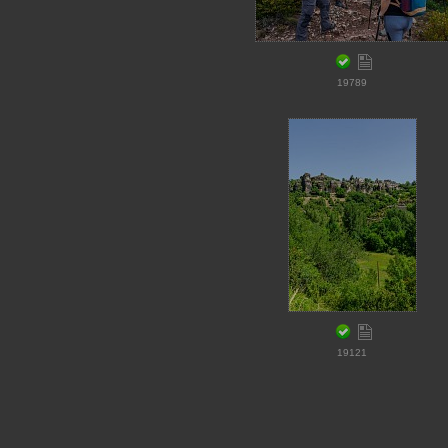
19789
19121