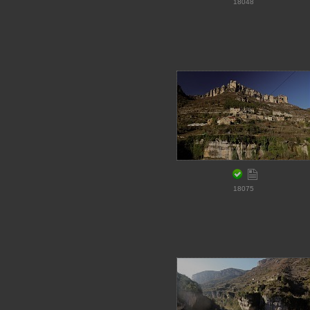
18048
18075