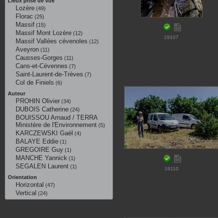
Lieux prise de vue
Lozère
(49)
Florac
(25)
Massif
(15)
Massif Mont Lozère
(12)
19107
Massif Vallées cévenoles
(12)
Aveyron
(11)
Causses-Gorges
(11)
Cans-et-Cévennes
(7)
Saint-Laurent-de-Trèves
(7)
Col de Finiels
(6)
Auteur
PROHIN Olivier
(34)
DUBOIS Catherine
(24)
BOUISSOU Arnaud / TERRA
Ministère de l'Environnement
(5)
KARCZEWSKI Gaël
(4)
BALAYE Eddie
(1)
GREGOIRE Guy
(1)
MANCHE Yannick
(1)
SEGALEN Laurent
(1)
19110
Orientation
Horizontal
(47)
Vertical
(24)