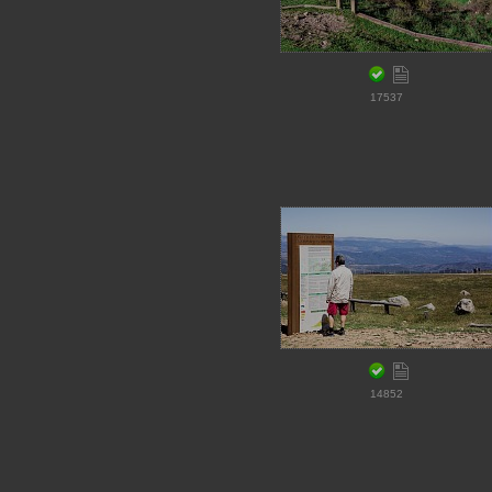
17537
14852