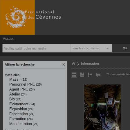
Accueil
tous les documents
Information
Affiner la recherche
71 documents tr
Mots-clés
Massif
(32)
Personnel PNC
(25)
Agent PNC
(24)
Atelier
(24)
Bio
(24)
Evènement
(24)
Exposition
(24)
Fabrication
(24)
Formation
(24)
Manifestation
(24)