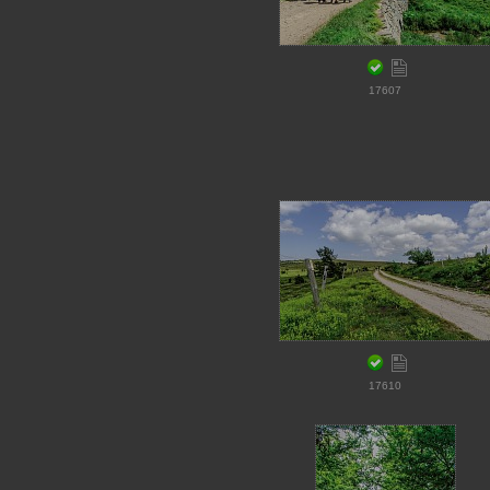
17607
17610