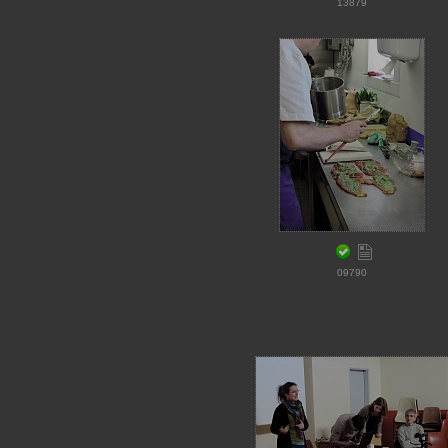
13879
09790