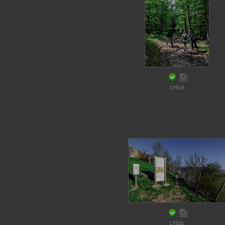
17615
17531