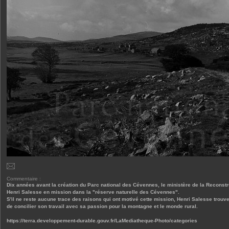
Commentaire :
Dix années avant la création du Parc national des Cévennes, le ministère de la Reconstr
Henri Salesse en mission dans la "réserve naturelle des Cévennes".
S'il ne reste aucune trace des raisons qui ont motivé cette mission, Henri Salesse trouve
de concilier son travail avec sa passion pour la montagne et le monde rural.
https://terra.developpement-durable.gouv.fr/LaMediatheque-Photo/categories