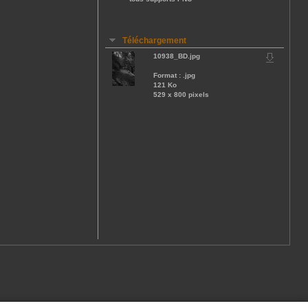
Téléchargement
10938_BD.jpg
Format : .jpg
121 Ko
529 x 800 pixels