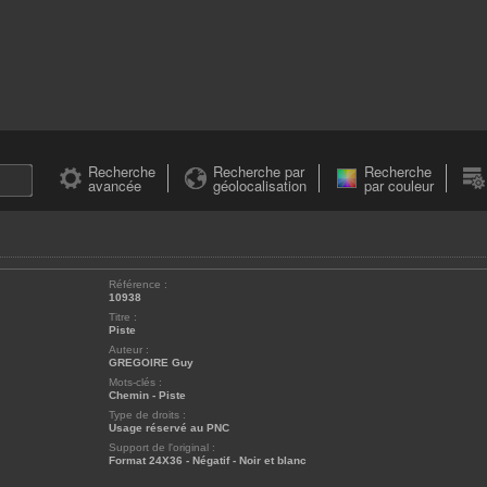
Recherche
Recherche par
Recherche
avancée
géolocalisation
par couleur
Référence :
10938
Titre :
Piste
Auteur :
GREGOIRE Guy
Mots-clés :
Chemin
-
Piste
Type de droits :
Usage réservé au PNC
Support de l'original :
Format 24X36 - Négatif - Noir et blanc