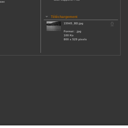
ézac
Téléchargement
15945_BD.jpg
Format : .jpg
100 Ko
800 x 529 pixels