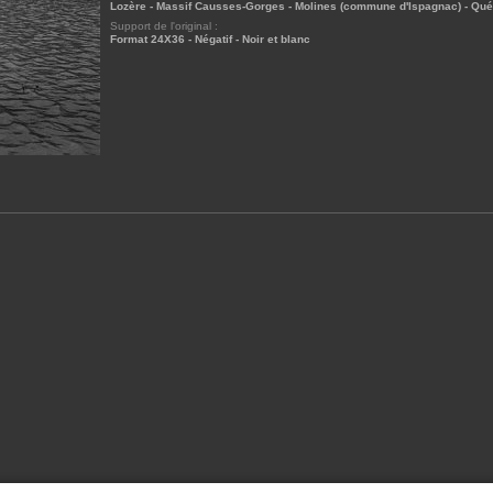
Lozère - Massif Causses-Gorges - Molines (commune d'Ispagnac) - Qu
Support de l'original :
Format 24X36 - Négatif - Noir et blanc