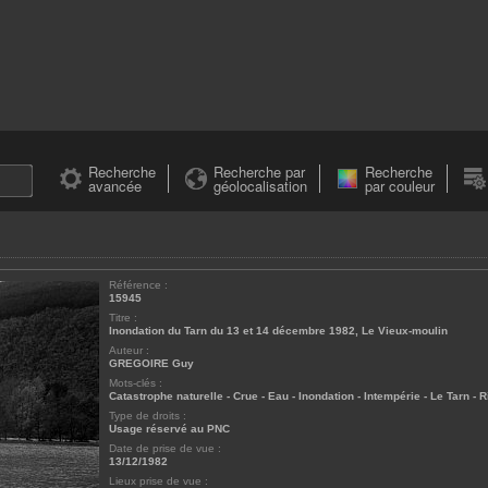
Recherche
Recherche par
Recherche
avancée
géolocalisation
par couleur
Référence :
15945
Titre :
Inondation du Tarn du 13 et 14 décembre 1982, Le Vieux-moulin
Auteur :
GREGOIRE Guy
Mots-clés :
Catastrophe naturelle
-
Crue
-
Eau
-
Inondation
-
Intempérie
-
Le Tarn
-
R
Type de droits :
Usage réservé au PNC
Date de prise de vue :
13/12/1982
Lieux prise de vue :