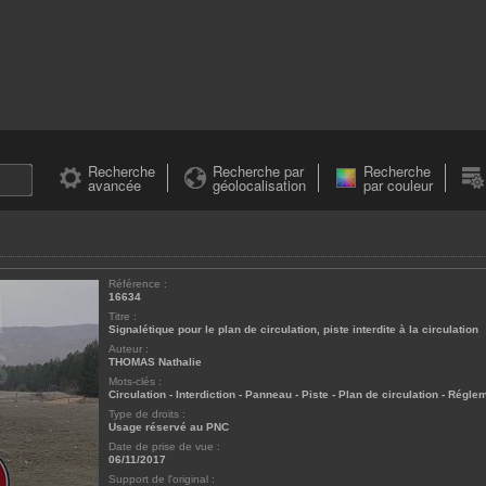
Recherche
Recherche par
Recherche
avancée
géolocalisation
par couleur
Référence :
16634
Titre :
Signalétique pour le plan de circulation, piste interdite à la circulation
Auteur :
THOMAS Nathalie
Mots-clés :
Circulation
-
Interdiction
-
Panneau
-
Piste
-
Plan de circulation
-
Réglem
Type de droits :
Usage réservé au PNC
Date de prise de vue :
06/11/2017
Support de l'original :