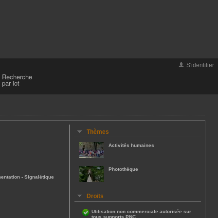
S'identifier
Recherche
par lot
Thèmes
Activités humaines
Photothèque
entation
-
Signalétique
Droits
Utilisation non commerciale autorisée sur
tous supports PNC