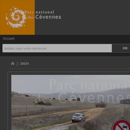
Accueil
16634