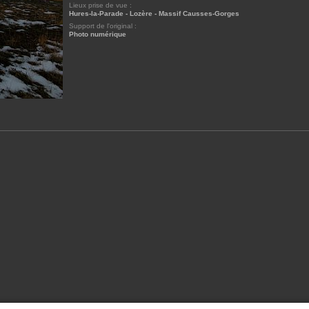
Lieux prise de vue :
Hures-la-Parade - Lozère - Massif Causses-Gorges
Support de l'original :
Photo numérique