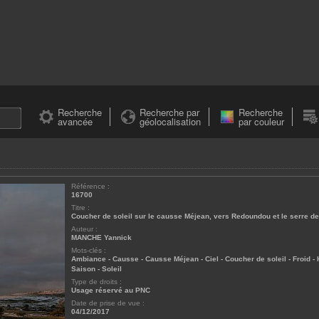
Recherche
Recherche par
Recherche
avancée
géolocalisation
par couleur
Référence :
16700
Titre :
Coucher de soleil sur le causse Méjean, vers Redoundou et le serre d
Auteur :
MANCHE Yannick
Mots-clés :
Ambiance
-
Causse
-
Causse Méjean
-
Ciel
-
Coucher de soleil
-
Froid
-
Saison
-
Soleil
Type de droits :
Usage réservé au PNC
Date de prise de vue :
04/12/2017