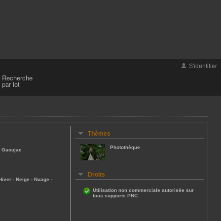
S'identifier
Recherche
par lot
Thèmes
Photothèque
e Gaoujac
Droits
Hiver
-
Neige
-
Nuage
-
Utilisation non commerciale autorisée sur
tous supports PNC