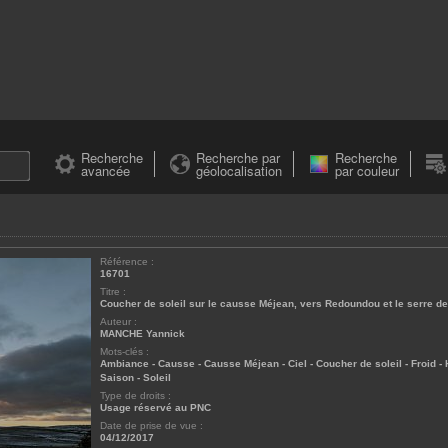
Recherche
Recherche par
Recherche
avancée
géolocalisation
par couleur
Référence :
16701
Titre :
Coucher de soleil sur le causse Méjean, vers Redoundou et le serre d
Auteur :
MANCHE Yannick
Mots-clés :
Ambiance
-
Causse
-
Causse Méjean
-
Ciel
-
Coucher de soleil
-
Froid
-
Saison
-
Soleil
Type de droits :
Usage réservé au PNC
Date de prise de vue :
04/12/2017