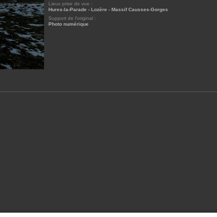
Lieux prise de vue :
Hures-la-Parade - Lozère - Massif Causses-Gorges
Support de l'original :
Photo numérique