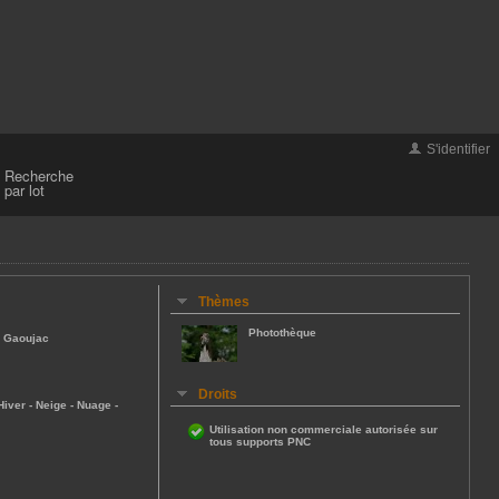
S'identifier
Recherche
par lot
Thèmes
Photothèque
e Gaoujac
Droits
Hiver
-
Neige
-
Nuage
-
Utilisation non commerciale autorisée sur
tous supports PNC