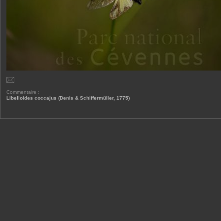
Commentaire :
Libelloides coccajus (Denis & Schiffermüller, 1775)