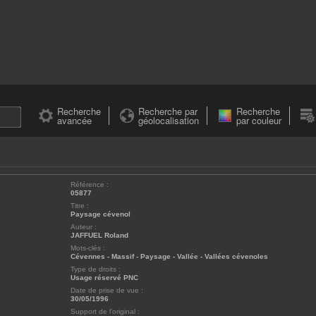
Recherche
Recherche par
Recherche
avancée
géolocalisation
par couleur
Référence :
05877
Titre :
Paysage cévenol
Auteur :
JAFFUEL Roland
Mots-clés :
Cévennes
-
Massif
-
Paysage
-
Vallée
-
Vallées cévenoles
Type de droits :
Usage réservé PNC
Date de prise de vue :
30/05/1996
Support de l'original :