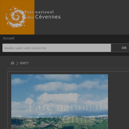
Accueil
05877