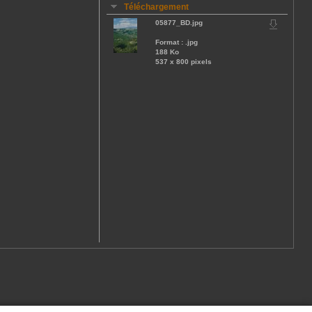
Téléchargement
05877_BD.jpg
Format : .jpg
188 Ko
537 x 800 pixels