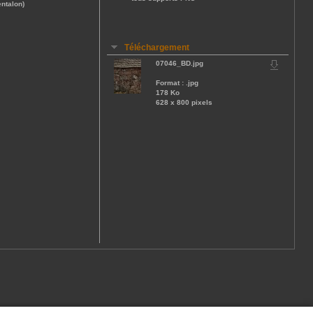
ntalon)
Téléchargement
07046_BD.jpg
Format : .jpg
178 Ko
628 x 800 pixels