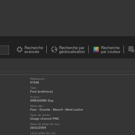
Recherche
Recherche par
Recherche
avancée
géolocalisation
par couleur
Référence :
07046
Titre :
Four (extérieur)
Auteur :
GREGOIRE Guy
Mots-clés :
Four
-
Granite
-
Massif
-
Mont Lozère
Type de droits :
Usage réservé PNC
Date de prise de vue :
26/11/2009
Lieux prise de vue :