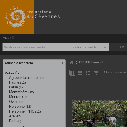
Accueil
tous les documents
BELIER Laurent
Affiner la recherche
18 documents tr
Mots-clés
Agropastoralisme
(12)
Faune
(12)
Laine
(12)
Mammifère
(12)
Mouton
(12)
Ovin
(12)
Personne
(12)
Personnel PNC
(12)
Atelier
(6)
Fruit
(6)