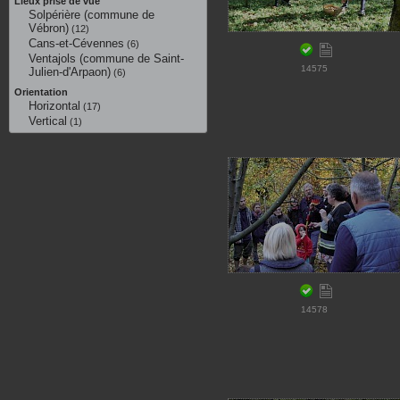
Lieux prise de vue
Solpérière (commune de
Vébron)
(12)
Cans-et-Cévennes
(6)
Ventajols (commune de Saint-
14575
Julien-d'Arpaon)
(6)
Orientation
Horizontal
(17)
Vertical
(1)
14578