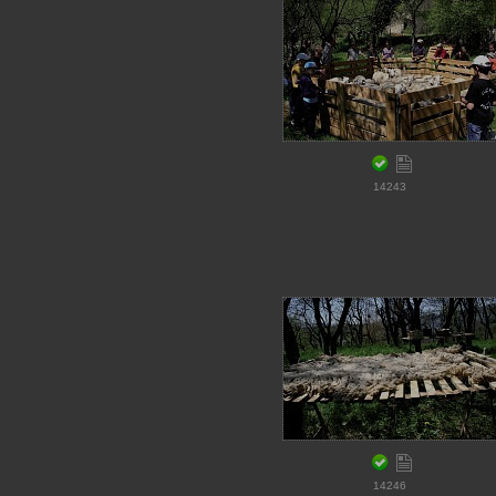
14243
14246