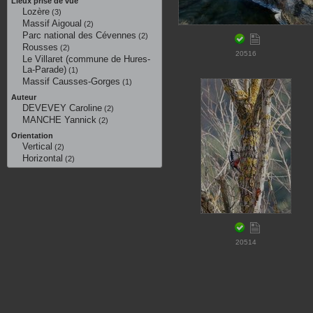
Lieux prise de vue
Lozère
(3)
Massif Aigoual
(2)
Parc national des Cévennes
(2)
Rousses
(2)
20516
Le Villaret (commune de Hures-
La-Parade)
(1)
Massif Causses-Gorges
(1)
Auteur
DEVEVEY Caroline
(2)
MANCHE Yannick
(2)
Orientation
Vertical
(2)
Horizontal
(2)
20514