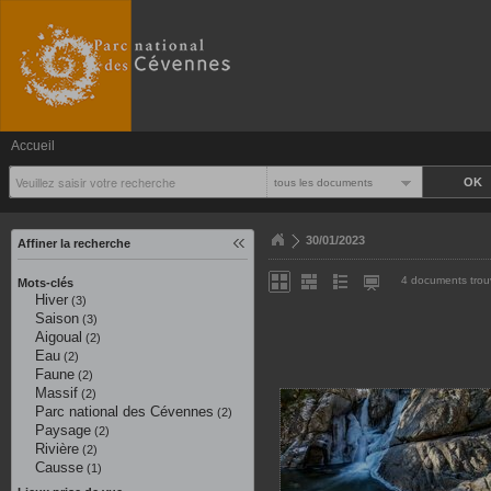
Accueil
tous les documents
30/01/2023
Affiner la recherche
4 documents trou
Mots-clés
Hiver
(3)
Saison
(3)
Aigoual
(2)
Eau
(2)
Faune
(2)
Massif
(2)
Parc national des Cévennes
(2)
Paysage
(2)
Rivière
(2)
Causse
(1)