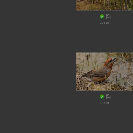
19516
19519