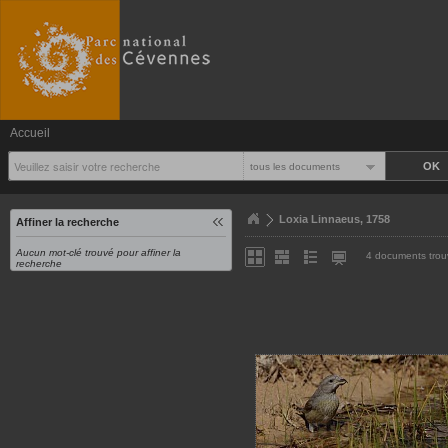
Accueil
tous les documents
Loxia Linnaeus, 1758
Affiner la recherche
Aucun mot-clé trouvé pour affiner la
4 documents trou
recherche