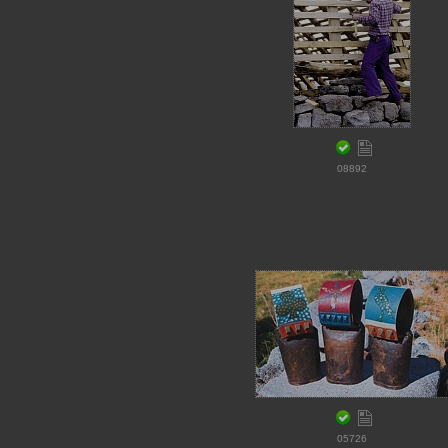
08892
05726