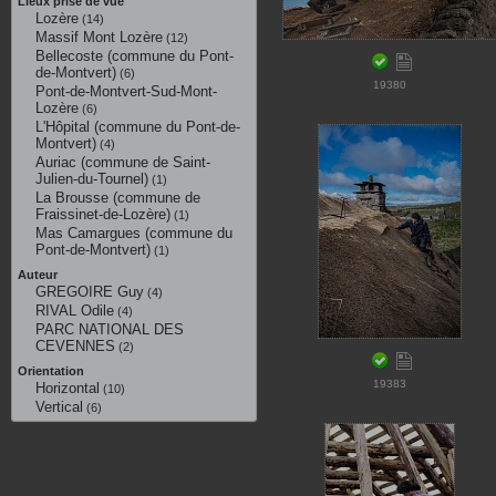
Lieux prise de vue
Lozère
(14)
Massif Mont Lozère
(12)
Bellecoste (commune du Pont-
de-Montvert)
(6)
19380
Pont-de-Montvert-Sud-Mont-
Lozère
(6)
L'Hôpital (commune du Pont-de-
Montvert)
(4)
Auriac (commune de Saint-
Julien-du-Tournel)
(1)
La Brousse (commune de
Fraissinet-de-Lozère)
(1)
Mas Camargues (commune du
Pont-de-Montvert)
(1)
Auteur
GREGOIRE Guy
(4)
RIVAL Odile
(4)
PARC NATIONAL DES
CEVENNES
(2)
Orientation
19383
Horizontal
(10)
Vertical
(6)