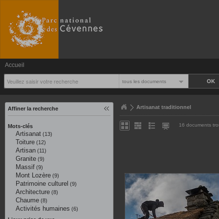
Accueil
tous les documents
Artisanat traditionnel
Affiner la recherche
16 documents tr
Mots-clés
Artisanat
(13)
Toiture
(12)
Artisan
(11)
Granite
(9)
Massif
(9)
Mont Lozère
(9)
Patrimoine culturel
(9)
Architecture
(8)
Chaume
(8)
Activités humaines
(6)