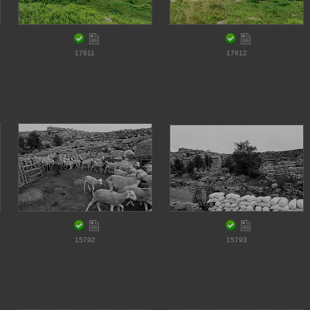
17611
17612
15792
15793