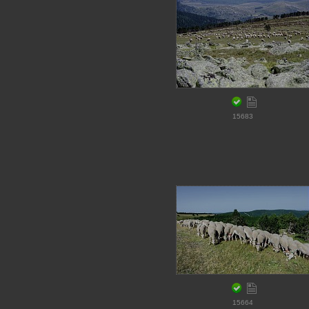
15683
15664