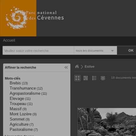
Accueil
tous les documents
Estive
Affiner la recherche
18 documents tr
Mots-clés
Brebis
(13)
Transhumance
(12)
Agropastoralisme
(11)
Elevage
(11)
Troupeau
(11)
Massif
(9)
Mont Lozère
(9)
Sommet
(9)
Agriculture
(7)
Pastoralisme
(7)