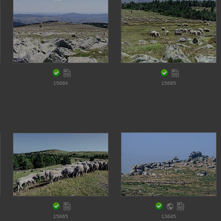
15684
15685
15665
13645