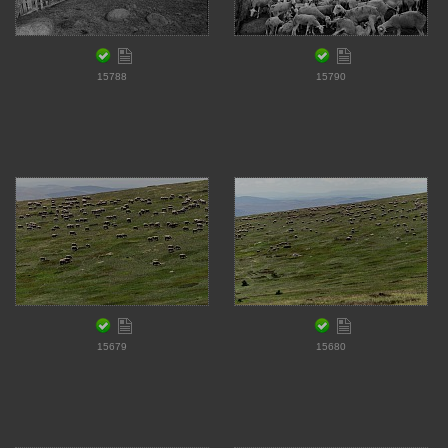
15788
15790
15679
15680