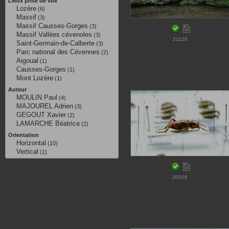
Lieux prise de vue
Lozère
(6)
Massif
(3)
Massif Causses-Gorges
(3)
Massif Vallées cévenoles
(3)
21126
Saint-Germain-de-Calberte
(3)
Parc national des Cévennes
(2)
Aigoual
(1)
Causses-Gorges
(1)
Mont Lozère
(1)
Auteur
MOULIN Paul
(4)
MAJOUREL Adrien
(3)
GEGOUT Xavier
(2)
LAMARCHE Béatrice
(2)
Orientation
Horizontal
(10)
Vertical
(1)
20506