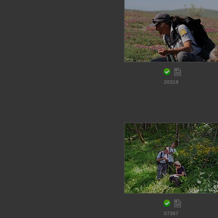
20319
07367