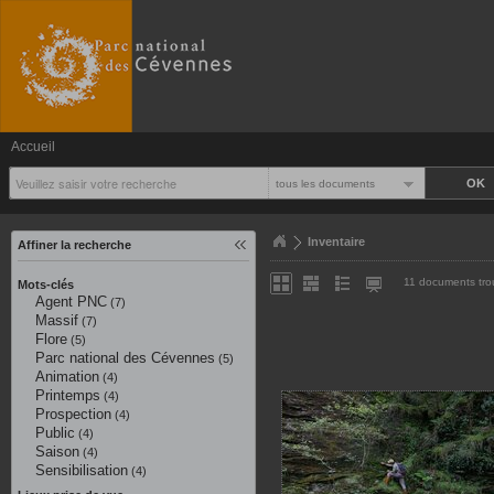
Accueil
tous les documents
Inventaire
Affiner la recherche
11 documents tro
Mots-clés
Agent PNC
(7)
Massif
(7)
Flore
(5)
Parc national des Cévennes
(5)
Animation
(4)
Printemps
(4)
Prospection
(4)
Public
(4)
Saison
(4)
Sensibilisation
(4)