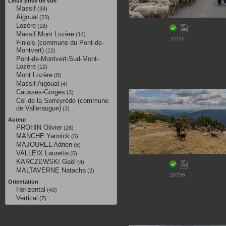
Lieux prise de vue
Massif
(34)
Aigoual
(23)
Lozère
(18)
Massif Mont Lozère
(14)
21110
Finiels (commune du Pont-de-
Montvert)
(12)
Pont-de-Montvert-Sud-Mont-
Lozère
(12)
Mont Lozère
(8)
Massif Aigoual
(4)
Causses-Gorges
(3)
Col de la Serreyrède (commune
de Valleraugue)
(3)
Auteur
PROHIN Olivier
(28)
MANCHE Yannick
(6)
MAJOUREL Adrien
(5)
VALLEIX Laurette
(5)
KARCZEWSKI Gaël
(4)
MALTAVERNE Natacha
(2)
20756
Orientation
Horizontal
(43)
Vertical
(7)