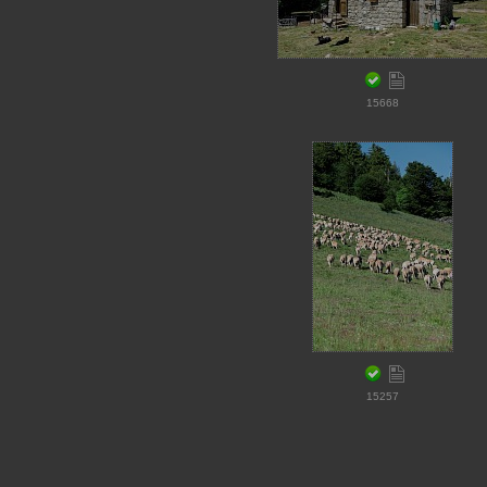
15668
15257