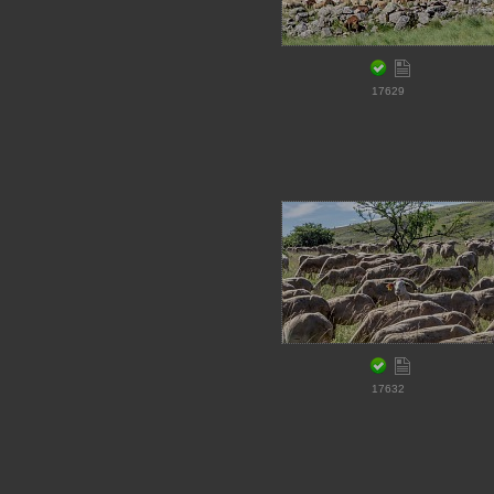
17629
17632