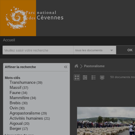
Accueil
tous les documents
Pastoralisme
Affiner la recherche
50 documents tr
Mots-clés
Transhumance
(39)
Massif
(37)
Faune
(34)
Mammifère
(34)
Brebis
(30)
Ovin
(30)
Agropastoralisme
(29)
Activités humaines
(21)
Aigoual
(20)
Berger
(17)