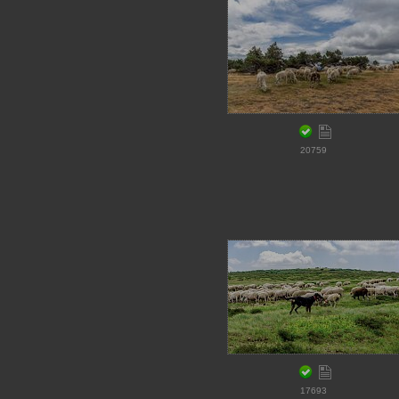
20759
17693