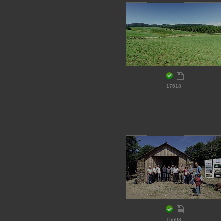
17618
15698