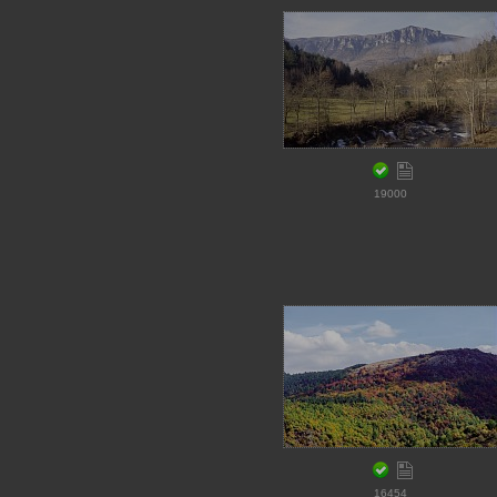
19000
16454