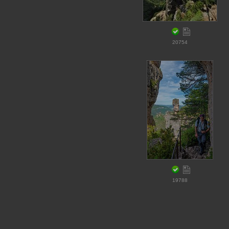
20754
19788