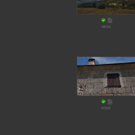
08714
07222