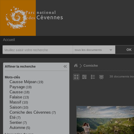
Accueil
tous les documents
Corniche
Affiner la recherche
38 documents tr
Mots-clés
Causse Méjean
(19)
Paysage
(19)
Causse
(18)
Falaise
(13)
Massif
(10)
Saison
(10)
Corniche des Cévennes
(7)
Eté
(7)
Sentier
(7)
Automne
(5)