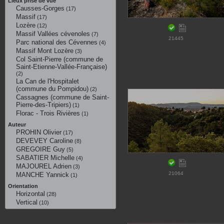
Lieux prise de vue
Causses-Gorges
(17)
Massif
(17)
Lozère
(12)
Massif Vallées cévenoles
(7)
21445
Parc national des Cévennes
(4)
Massif Mont Lozère
(3)
Col Saint-Pierre (commune de
Saint-Etienne-Vallée-Française)
(2)
La Can de l'Hospitalet
(commune du Pompidou)
(2)
Cassagnes (commune de Saint-
Pierre-des-Tripiers)
(1)
Florac - Trois Rivières
(1)
Auteur
PROHIN Olivier
(17)
DEVEVEY Caroline
(8)
GREGOIRE Guy
(5)
SABATIER Michelle
(4)
MAJOUREL Adrien
(3)
21064
MANCHE Yannick
(1)
Orientation
Horizontal
(28)
Vertical
(10)