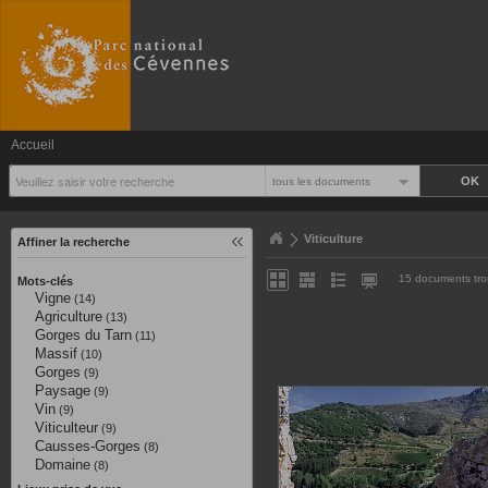
Accueil
tous les documents
Viticulture
Affiner la recherche
15 documents tr
Mots-clés
Vigne
(14)
Agriculture
(13)
Gorges du Tarn
(11)
Massif
(10)
Gorges
(9)
Paysage
(9)
Vin
(9)
Viticulteur
(9)
Causses-Gorges
(8)
Domaine
(8)