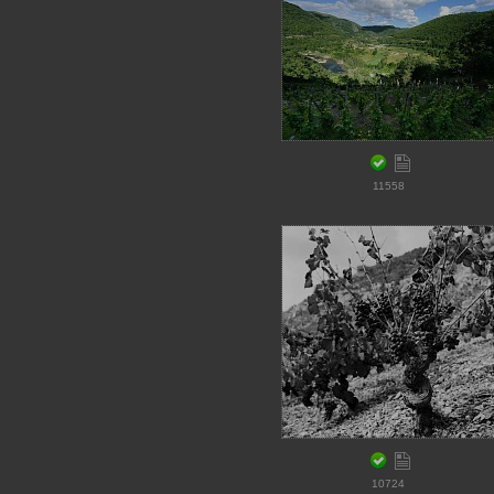
11558
10724