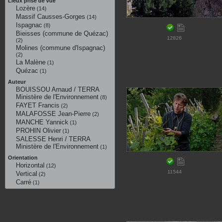
Lieux prise de vue
Lozère
(14)
Massif Causses-Gorges
(14)
Ispagnac
(8)
Bieisses (commune de Quézac)
12826
(2)
Molines (commune d'Ispagnac)
(2)
La Malène
(1)
Quézac
(1)
Auteur
BOUISSOU Arnaud / TERRA
Ministère de l'Environnement
(8)
FAYET Francis
(2)
MALAFOSSE Jean-Pierre
(2)
MANCHE Yannick
(1)
PROHIN Olivier
(1)
SALESSE Henri / TERRA
Ministère de l'Environnement
(1)
Orientation
Horizontal
(12)
11544
Vertical
(2)
Carré
(1)